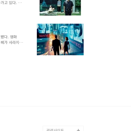
 영화 의 줄거
가고 있다. 그
휴대폰을 살 돈
 유일한 수입은
선물로 큰 돌을
했던 비싼 과외
족의 기대와 도
도착하자 아내
 됐다. 영화
웅변이 뛰어난
화폐가 사라지
 부와 권력을
표시되는 13자
0이 되지 않으
해 일한다. 하
간에 대한 소중
것이 시간으로
한다면 어떤..
관련사이트