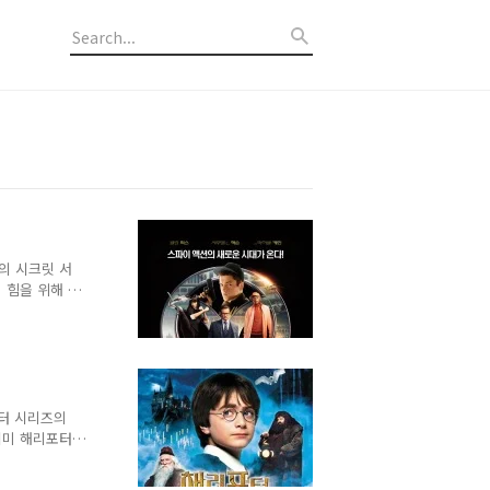
의 시크릿 서
 힘을 위해 옷
 젊은이들이 죽
 유럽에서는 남
게 여기던 많
 후계자를 잃
사용하고 싶어
세계 평화를 위
포터 시리즈의
의 기사들의 이
이미 해리포터
 끌었다. 아마
 때 출판되었