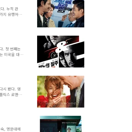
수 있는 내용
렇게 멋진 액션
다. 누적 관
넷플릭스 액션
몇 가지 유행어를
입도가 좋았다
2015년 최고
전적 정의가 승
력 남용과 마약
고 있다. 보통
어느 정도 권
다. 첫 번째는
 것을 인..
차는 미국을 대
한다. 두 번째
 콜벳, 카마로
던 차량이다.
-R 이다.
 폴 워커가 개
하고 싶은 차는
다시 봤다. 영
넷플릭스 로맨
 태도, 현재
즌 평가는 상당
전했다. 어떤
 포스터가 뻔한
이 영화를 보
 이 영화를 세
충숙, 명문대에