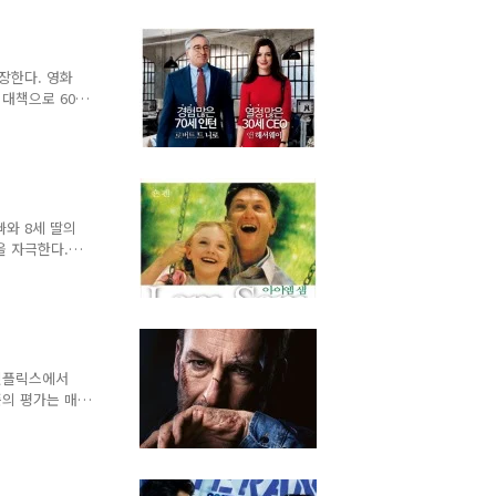
 많은 자기 계
 할 딸이 있
 J.K 롤링
타지 해리포터와
장한다. 영화
가가 되어 엄
 대책으로 60
급여를 제공하
 제도를 도입했
젊은 직원들에게
제도지만 대부
로 그들은 전
 좋은 시스템이
빠와 8세 딸의
가 우리에게 좋
을 자극한다.
세상은 샘을 돕
다. 영화가 개
다 약간 나아
최근 우리나라
 대한 편견이
수 있다는 점
 넷플릭스에서
람들의 인식이
즌의 평가는 매
다. 배경음악
하다는 의견도
 작가와 데드
다. 많은 분들