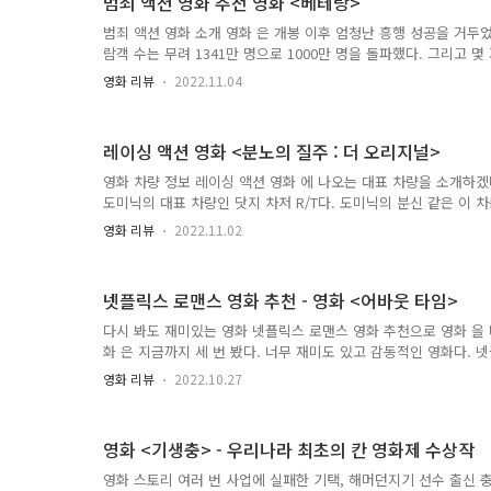
범죄 액션 영화 추천 영화 <베테랑>
이 좋은 후기를 남겼고 2부를 기다리고 있다. 평가 중에서 공감할 
은 스트레스 해소에 가장 좋은 영화로도 평가받았다는 것이다. 이
범죄 액션 영화 소개 영화 은 개봉 이후 엄청난 흥행 성공을 거두었
을 보여준 넷플릭스 액션 영화 의 이야기를 시작해 볼까요? 영화 
람객 수는 무려 1341만 명으로 1000만 명을 돌파했다. 그리고 
영화 줄거리 영..
만들었다. 많은 사람들이 봤다는 것은 그만큼 스토리의 재미와 몰
영화 리뷰
2022.11.04
는 뜻이다. 연기도 훌륭했고 스토리도 탄탄했다. 사람들은 영화 을 
의 영화로 선정했다. 범죄 액션 영화 은 언제나 정의가 이기는 고
리하는 이야기를 담은 영화다. 사회적 이슈 속에서 재벌 3세의 권
레이싱 액션 영화 <분노의 질주 : 더 오리지널>
이슈가 있었다. 이를 소재로 영화는 사회적 이슈에 대한 비판을 담
이런 영화의 경우 부자는 항상 악역으로 등장한다. 실제로는 돈이 
영화 차량 정보 레이싱 액션 영화 에 나오는 대표 차량을 소개하겠
력에 영향을 미친다. 그런 권력을 가진 사람을 탓하기가 쉽지 않다는
도미닉의 대표 차량인 닷지 차저 R/T다. 도미닉의 분신 같은 이 
표하는 머슬카이다. 영화 에서는 1970년식 닷지 차저 R/T가 등장
영화 리뷰
2022.11.02
는 도미닉이 탔던 1970년식 쉐보레 쉐빌 SS 이다. 당시 쉐보레의
와 함께 쉐보레의 대표적인 머슬카였다. 이 차량은 영화 에도 나왔
세번째 차량은 브라이언이 타고 있던 2002년식 닛산 스카이라인 GT
넷플릭스 로맨스 영화 추천 - 영화 <어바웃 타임>
2002년에 마지막으로 단종되었으며 후속 모델은 닛산 GT-R 이다.
인적으로 좋아하고 소유 한 것으로 알려져 있다. 마지막으로 소개
다시 봐도 재미있는 영화 넷플릭스 로맨스 영화 추천으로 영화 을 
도미닉의 동생이 타던 2003년식 아큐라 NSX-T 이다. 아큐라 ..
화 은 지금까지 세 번 봤다. 너무 재미도 있고 감동적인 영화다. 
스 영화 은 로맨스 영화지만 감동과 교훈을 준다. 삶에 대한 우리의
영화 리뷰
2022.10.27
의 소중함, 함께 하는 사람의 소중함을 일깨워 준다. 영화 의 네티
히 좋다. 네티즌들은 단순한 로맨스 영화로 보고 감동을 받았다고 
사람들은 이 영화를 영화관에서 보지 못한 것을 후회한다. 그리고
영화 <기생충> - 우리나라 최초의 칸 영화제 수상작
로맨스 영화 같아서 늦게 본 것을 아쉬워했다. 대부분의 사람들은 
면서 감동과 여운을 느꼈고 다시 보고 싶은 영화라고 느꼈다. 내가
영화 스토리 여러 번 사업에 실패한 기택, 해머던지기 선수 출신 