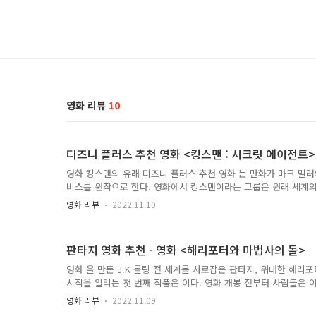
영화 리뷰
10
디즈니 플러스 추천 영화 <킹스맨 : 시크릿 에이전트>
영화 킹스맨의 유래 디즈니 플러스 추천 영화 는 만화가 마크 밀러
비스를 원작으로 한다. 영화에서 킹스맨이라는 그룹은 원래 세계의
을 만드는 재단사 그룹이었다. 제1차 세계 대전이 발발한 후 많은
영화 리뷰
2022.11.10
임을 당했다. 우리나라에서 남자가 군대를 가야 하는 것처럼 당시
자라면 전쟁을 겪어야 한다는 생각이 있었다. 그 결과 전쟁을 가볍
은 젊은이들이 참전했고 많은 젊은이들이 목숨을 잃었다. 전쟁으로
판타지 영화 추천 - 영화 <해리포터와 마법사의 돌>
은 집권자들은 남겨둘 곳이 없는 자신의 부를 세계 평화를 위해 
한다. 그들은 재산을 재단사 협회인 킹스맨에 기부했으며 나중에 
영화 을 만든 J.K 롤링 전 세계를 사로잡은 판타지, 위대한 해리
해 일하는 조직이 되었다. 또한 킹스맨 요원들의 코드네임은 원탁
시작을 알리는 첫 번째 작품은 이다. 영화 개봉 전부터 사람들은 
름을 코드네임으로 사..
에 푹 빠져 있었다. 해리포터 시리즈는 이미 판타지 소설로 인기를
영화 리뷰
2022.11.09
도 시리즈의 네 번째 책인 불사조 기사단이 마법사의 돌이 개봉할